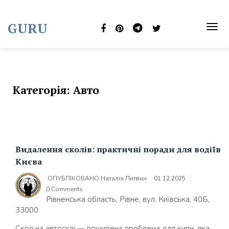
Skip
to
GURU
content
TOG
NAVI
Категорія:
Авто
Видалення сколів: практичні поради для водіїв
Києва
ОПУБЛІКОВАНО
Наталія Литвин
01.12.2025
0 Comments
Рівненська область, Рівне, вул. Київська, 40Б,
33000
Скол на автосклі — поширена проблема для киян, яка