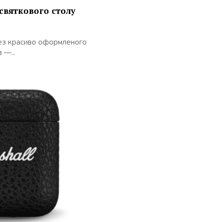
святкового столу
 без красиво оформленого
 —...