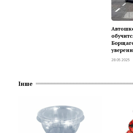
Автошко
обучитс
Борщаго
уверен
28.05.2025
Інше