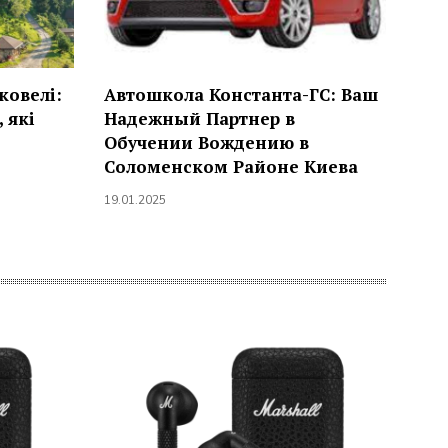
ковелі:
Автошкола Константа-ГС: Ваш
, які
Надежный Партнер в
Обучении Вождению в
Соломенском Районе Киева
19.01.2025