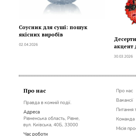
Соусник для суші: пошук
якісних виробів
Десертн
02.04.2026
акцент 
30.03.2026
Про нас
Про нас
Вакансії
Правда в кожній події.
Питання т
Адреса
Рівненська область, Рівне,
Команда
вул. Київська, 40Б, 33000
Місія пр
Час роботи