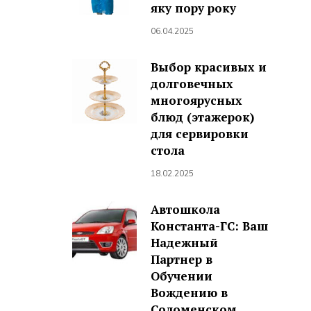
яку пору року
06.04.2025
Выбор красивых и
долговечных
многоярусных
блюд (этажерок)
для сервировки
стола
18.02.2025
Автошкола
Константа-ГС: Ваш
Надежный
Партнер в
Обучении
Вождению в
Соломенском