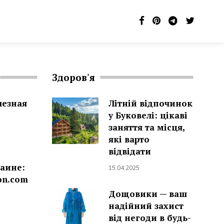
Здоров'я
лезная
Літній відпочинок
у Буковелі: цікаві
заняття та місця,
які варто
відвідати
раине:
15.04.2025
on.com
Дощовики — ваш
надійний захист
від негоди в будь-